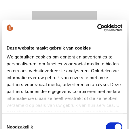
Deze website maakt gebruik van cookies
We gebruiken cookies om content en advertenties te
personaliseren, om functies voor social media te bieden
en om ons websiteverkeer te analyseren. Ook delen we
informatie over uw gebruik van onze site met onze
partners voor social media, adverteren en analyse. Deze
partners kunnen deze gegevens combineren met andere
€ 108,00
incl. BTW
informatie die u aan ze heeft verstrekt of die ze hebben
€ 89,26
excl. BTW
verzameld op basis van uw gebruik van hun services. U
gaat akkoord met onze cookies als u onze website blijft
gebruiken.
Toestemmingsselectie
Noodzakelijk
In mijn winkelmand