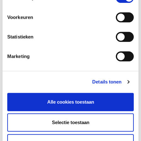
Voorkeuren
Statistieken
Betaal veilig en vertrouwd.
Nu ook met Klarna achteraf betalen!
Marketing
9,2
uit
1452
beoordelingen.
Klanten
beoordelen
ons met een
9,2
Levering
in Nederland en Vlaanderen
Gratis afhalen op 5
locaties
in NL & BE
Details tonen
Neem
contact
met ons op voor advies
Alle cookies toestaan
Beschrijving
Selectie toestaan
Een complete stabilisatiestang in de uitvoering mat wit.
Zowel de muurbevestiging als glasbevestiging zijn
draaibaar - inste…
Meer