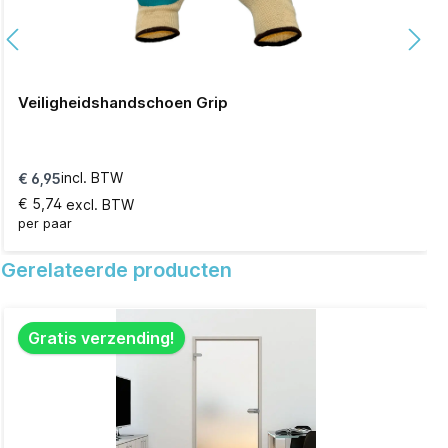
Veiligheidshandschoen Grip
incl. BTW
€ 6,95
€ 5,74
excl. BTW
per paar
Details
Gerelateerde producten
Gratis verzending!